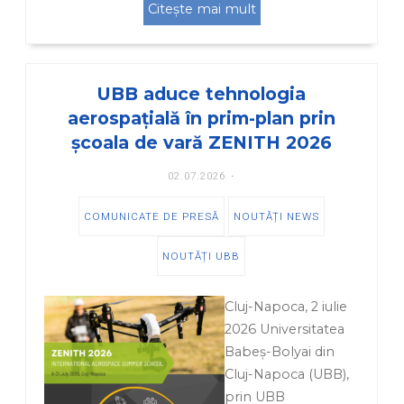
Citește mai mult
UBB aduce tehnologia
aerospațială în prim-plan prin
școala de vară ZENITH 2026
02.07.2026
COMUNICATE DE PRESĂ
NOUTĂȚI NEWS
NOUTĂȚI UBB
Cluj-Napoca, 2 iulie
2026 Universitatea
Babeș-Bolyai din
Cluj-Napoca (UBB),
prin UBB