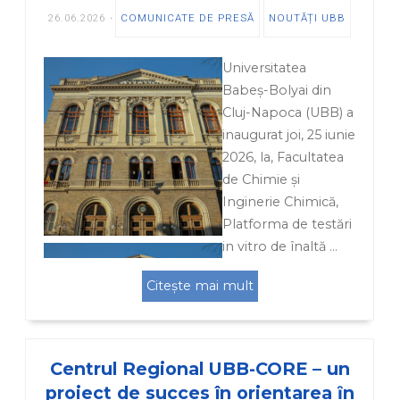
26.06.2026
COMUNICATE DE PRESĂ
NOUTĂȚI UBB
Universitatea
Babeș-Bolyai din
Cluj-Napoca (UBB) a
inaugurat joi, 25 iunie
2026, la, Facultatea
de Chimie și
Inginerie Chimică,
Platforma de testări
in vitro de înaltă …
Citește mai mult
Centrul Regional UBB-CORE – un
proiect de succes în orientarea ȋn