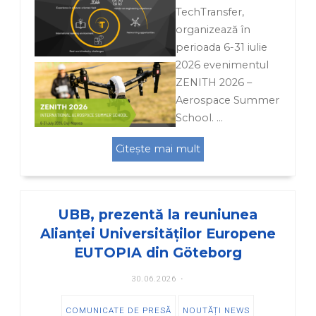
TechTransfer,
organizează în
perioada 6-31 iulie
2026 evenimentul
ZENITH 2026 –
Aerospace Summer
School. …
Citește mai mult
UBB, prezentă la reuniunea
Alianței Universităților Europene
EUTOPIA din Göteborg
30.06.2026
COMUNICATE DE PRESĂ
NOUTĂȚI NEWS