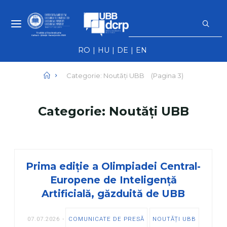
Skip
S
to
f
NEWS UBB -
content
NOUTĂȚI ȘI
RO
HU
DE
EN
EVENIMENTE
UBB
Home
Categorie: Noutăți UBB
(Pagina 3)
Categorie:
Noutăți UBB
Prima ediție a Olimpiadei Central-
Europene de Inteligență
Artificială, găzduită de UBB
07.07.2026
COMUNICATE DE PRESĂ
NOUTĂȚI UBB