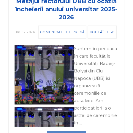
Mesajul rectorului UBB cu ocazia
încheierii anului universitar 2025-
2026
06.07.2026
COMUNICATE DE PRESĂ
NOUTĂȚI UBB
Suntem în perioada
în care facultățile
Universității Babeș-
Bolyai din Cluj-
Napoca (UBB) își
organizează
ceremoniile de
absolvire. Am
participat ieri la o
astfel de ceremonie
în …