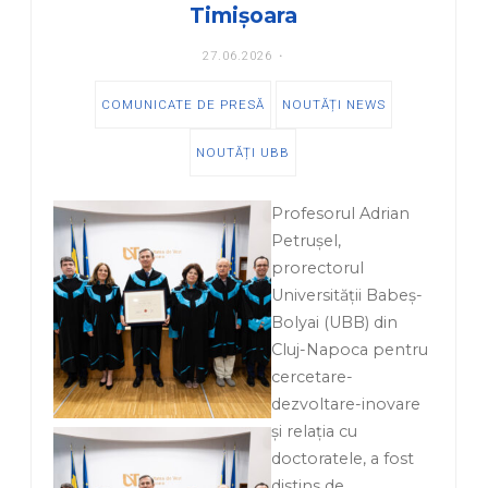
Timișoara
27.06.2026
COMUNICATE DE PRESĂ
NOUTĂȚI NEWS
NOUTĂȚI UBB
Profesorul Adrian
Petrușel,
prorectorul
Universității Babeș-
Bolyai (UBB) din
Cluj-Napoca pentru
cercetare-
dezvoltare-inovare
și relația cu
doctoratele, a fost
distins de