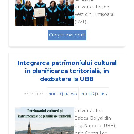
Universitatea de
Vest din Timișoara
(UVT) …
Citește mai mult
Integrarea patrimoniului cultural
în planificarea teritorială, în
dezbatere la UBB
26.06.2026
NOUTĂȚI NEWS
NOUTĂȚI UBB
Universitatea
Babeș-Bolyai din
Cluj-Napoca (UBB),
prin Centrul de