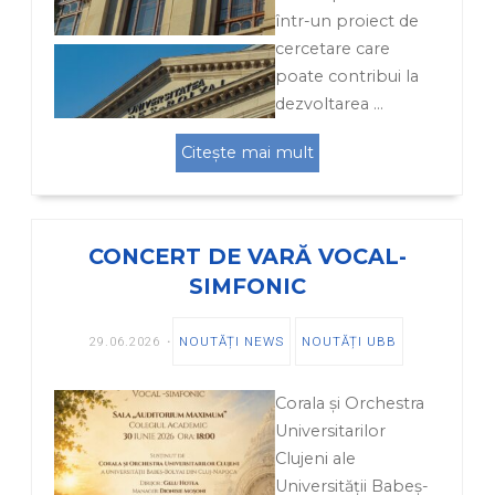
într-un proiect de
cercetare care
poate contribui la
dezvoltarea …
Citește mai mult
CONCERT DE VARĂ VOCAL-
SIMFONIC
29.06.2026
NOUTĂȚI NEWS
NOUTĂȚI UBB
Corala și Orchestra
Universitarilor
Clujeni ale
Universității Babeș-