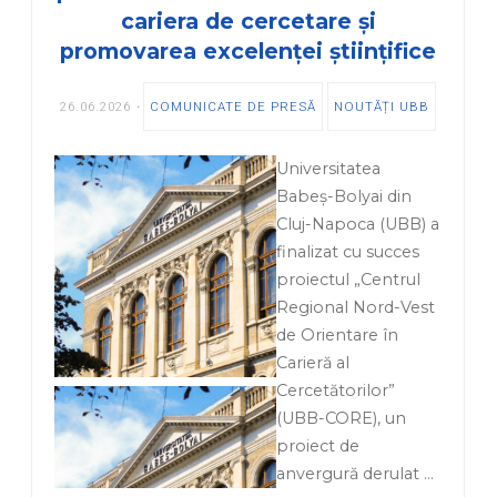
cariera de cercetare și
promovarea excelenței științifice
26.06.2026
COMUNICATE DE PRESĂ
NOUTĂȚI UBB
Universitatea
Babeș-Bolyai din
Cluj-Napoca (UBB) a
finalizat cu succes
proiectul „Centrul
Regional Nord-Vest
de Orientare în
Carieră al
Cercetătorilor”
(UBB-CORE), un
proiect de
anvergură derulat …