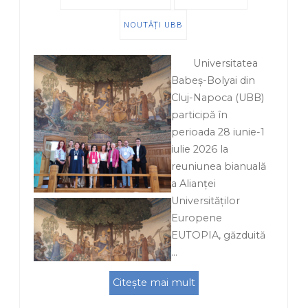
NOUTĂȚI UBB
Universitatea
Babeş-Bolyai din
Cluj-Napoca (UBB)
participă în
perioada 28 iunie-1
iulie 2026 la
reuniunea bianuală
a Alianței
Universităților
Europene
EUTOPIA, găzduită
…
Citește mai mult