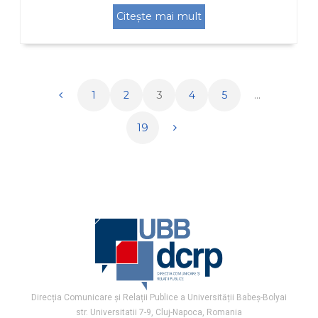
Citește mai mult
1
2
3
4
5
…
Paginație
19
articole
Direcția Comunicare și Relații Publice a Universității Babeș-Bolyai
str. Universitatii 7-9, Cluj-Napoca, Romania