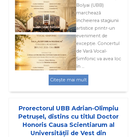
Bolyai (UBB)
marchează
încheierea stagiunii
artistice printr-un
eveniment de
excepție. Concertul
de Vară Vocal-
Simfonic va avea loc
în …
Citește mai mult
Prorectorul UBB Adrian-Olimpiu
Petrușel, distins cu titlul Doctor
Honoris Causa Scientiarum al
Universității de Vest din