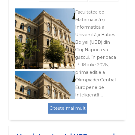
Facultatea de
Matematică și
Informatică a
Universității Babeș-
Bolyai (UBB) din
Cluj-Napoca va
găzdui, în perioada
13-18 iulie 2026,
prima ediție a
Olimpiadei Central-
Europene de
Inteligență …
Citește mai mult