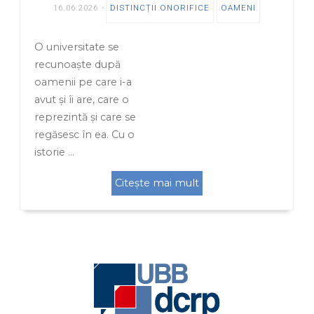
16.06.2026
DISTINCȚII ONORIFICE
OAMENI
O universitate se
recunoaște după
oamenii pe care i-a
avut și îi are, care o
reprezintă și care se
regăsesc în ea. Cu o
istorie …
Citește mai mult