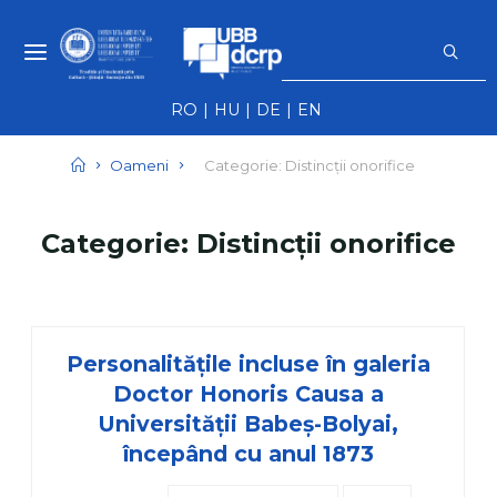
Skip
S
to
f
NEWS UBB -
content
NOUTĂȚI ȘI
RO
HU
DE
EN
EVENIMENTE
UBB
Home
Oameni
Categorie: Distincții onorifice
Categorie:
Distincții onorifice
Personalitățile incluse în galeria
Doctor Honoris Causa a
Universității Babeș-Bolyai,
începând cu anul 1873