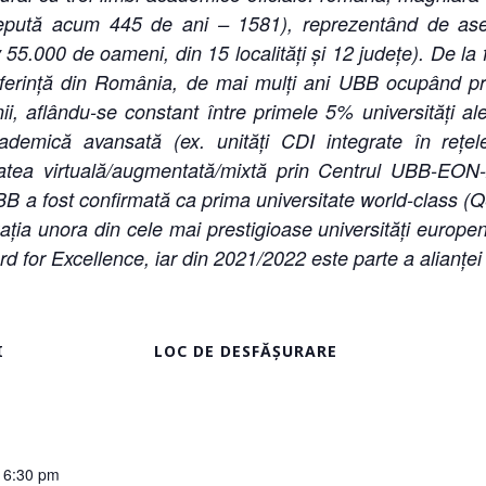
epută acum 445 de ani – 1581), reprezentând de a
55.000 de oameni, din 15 localități și 12 județe). De la
referință din România, de mai mulți ani UBB ocupând prim
ii, aflându-se constant între primele 5% universități al
cademică avansată (ex. unități CDI integrate în rețe
itatea virtuală/augmentată/mixtă prin Centrul UBB-EON
BB a fost confirmată ca prima universitate world-class 
ția unora din cele mai prestigioase universități europen
d for Excellence, iar din 2021/2022 este parte a alianțe
I
LOC DE DESFĂȘURARE
 6:30 pm