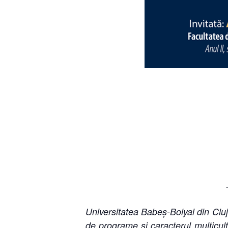
Universitatea Babeș-Bolyai din Clu
de programe și caracterul multicul