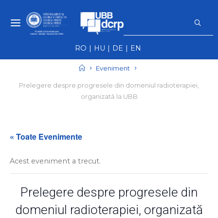
Skip
S
to
f
NEWS UBB -
content
NOUTĂȚI ȘI
RO
HU
DE
EN
EVENIMENTE
UBB
Home
Eveniment
Prelegere despre progresele din domeniul radioterapiei,
organizată la UBB
« Toate Evenimente
Acest eveniment a trecut.
Prelegere despre progresele din
domeniul radioterapiei, organizată