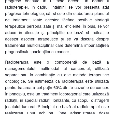
progrese obținute în ultimele decenii în domeniul
radioterapiei. În cadrul întâlnirii se vor prezenta atât
progrese tehnologice, cât și cele din elaborarea planului
de tratament, toate acestea făcând posibile strategii
terapeutice personalizate și mai eficiente. În plus, se vor
aduce în discuție și principiile de bază și indicațiile
acestor asocieri terapeutice și se va discuta despre
tratamentul multidisciplinar care determină îmbunătățirea
prognosticului pacienților cu cancer.
Radioterapia este o componentă de bază a
managementului multimodal al cancerului, utilizată
separat sau în combinație cu alte metode terapeutice
oncologice. Se estimează că radioterapia este utilizată
pentru tratarea a cel puțin 60% dintre cazurile de cancer.
În principiu, este un tratament locoregional care utilizează
radiații, în special radiații ionizante, cu scopul distrugerii
țesutului tumoral. Principiul de bază al radioterapiei este
realizarea unui echilibru între administrarea dozei