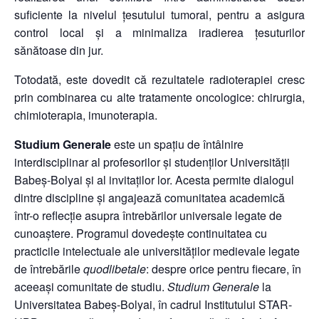
suficiente la nivelul țesutului tumoral, pentru a asigura
control local și a minimaliza iradierea țesuturilor
sănătoase din jur.
Totodată, este dovedit că rezultatele radioterapiei cresc
prin combinarea cu alte tratamente oncologice: chirurgia,
chimioterapia, imunoterapia.
Studium Generale
este un spațiu de întâlnire
interdisciplinar al profesorilor și studenților Universității
Babeș-Bolyai și al invitaților lor. Acesta permite dialogul
dintre discipline și angajează comunitatea academică
într-o reflecție asupra întrebărilor universale legate de
cunoaștere. Programul dovedește continuitatea cu
practicile intelectuale ale universităților medievale legate
de întrebările
quodlibetale
: despre orice pentru fiecare, în
aceeași comunitate de studiu.
Studium Generale
la
Universitatea Babeș-Bolyai, în cadrul Institutului STAR-