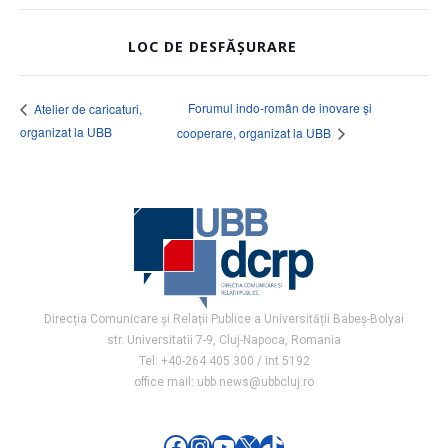
LOC DE DESFĂȘURARE
Forumul indo-român de inovare și
Atelier de caricaturi,
organizat la UBB
cooperare, organizat la UBB
Direcția Comunicare și Relații Publice a Universității Babeș-Bolyai
str. Universitatii 7-9, Cluj-Napoca, Romania
Tel: +40-264 405 300 / int 5192
office mail: ubb.news@ubbcluj.ro
Facebook
Instagram
YouTube
X
TikTok