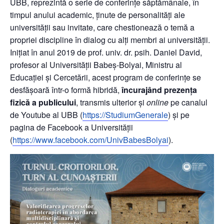
UBB, reprezintă o serie de conferințe săptămânale, în
timpul anului academic, ținute de personalități ale
universității sau invitate, care chestionează o temă a
propriei discipline în dialog cu alți membri ai universității.
Inițiat în anul 2019 de prof. univ. dr. psih. Daniel David,
profesor al Universității Babeș-Bolyai, Ministru al
Educației și Cercetării, acest program de conferințe se
desfășoară într-o formă hibridă,
încurajând prezența
fizică a publicului
, transmis ulterior și
online
pe canalul
de Youtube al UBB (
https://StudiumGenerale
) și pe
pagina de Facebook a Universității
(
https://www.facebook.com/UnivBabesBolyai
).