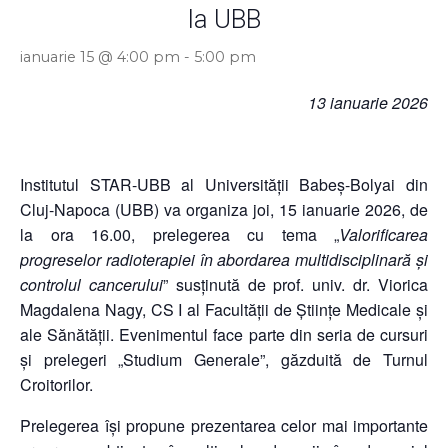
la UBB
ianuarie 15 @ 4:00 pm
-
5:00 pm
13 ianuarie 2026
Institutul STAR-UBB al Universității Babeș-Bolyai din
Cluj-Napoca (UBB) va organiza joi, 15 ianuarie 2026, de
la ora 16.00, prelegerea cu tema „
Valorificarea
progreselor radioterapiei în abordarea multidisciplinară și
controlul cancerului
” susținută de prof. univ. dr. Viorica
Magdalena Nagy, CS I al Facultății de Științe Medicale și
ale Sănătății. Evenimentul face parte din seria de cursuri
și prelegeri „Studium Generale”, găzduită de Turnul
Croitorilor.
Prelegerea își propune prezentarea celor mai importante