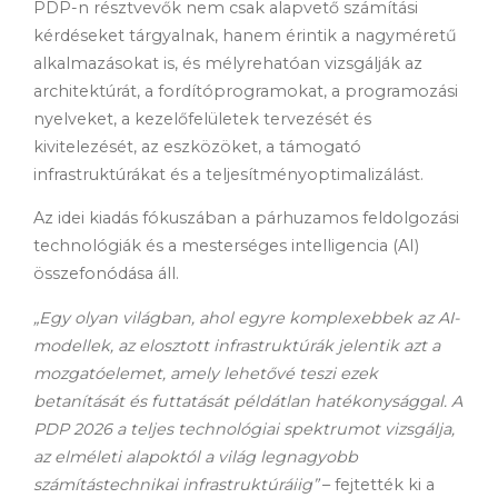
PDP-n résztvevők nem csak alapvető számítási
kérdéseket tárgyalnak, hanem érintik a nagyméretű
alkalmazásokat is, és mélyrehatóan vizsgálják az
architektúrát, a fordítóprogramokat, a programozási
nyelveket, a kezelőfelületek tervezését és
kivitelezését, az eszközöket, a támogató
infrastruktúrákat és a teljesítményoptimalizálást.
Az idei kiadás fókuszában a párhuzamos feldolgozási
technológiák és a mesterséges intelligencia (AI)
összefonódása áll.
„Egy olyan világban, ahol egyre komplexebbek az AI-
modellek, az elosztott infrastruktúrák jelentik azt a
mozgatóelemet, amely lehetővé teszi ezek
betanítását és futtatását példátlan hatékonysággal. A
PDP 2026 a teljes technológiai spektrumot vizsgálja,
az elméleti alapoktól a világ legnagyobb
számítástechnikai infrastruktúráiig”
– fejtették ki a