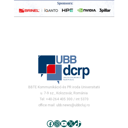
BBTE Kommunikáció és PR iroda Universitatii
u. 7-9 sz., Kolozsvár, Románia
Tel: +40-264 405 300 / int 5370
office mail: ubb.news@ubbcluj.ro
Facebook
Instagram
YouTube
X
TikTok