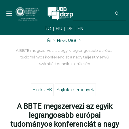
Skip
S
to
f
NEWS UBB -
content
NOUTĂȚI ȘI
RO
HU
DE
EN
EVENIMENTE
UBB
Home
Hírek UBB
A BBTE megszervezi az egyik legrangosabb európai
tudományos konferenciát a nagy teljesítményű
számítástechnika területén
Hírek UBB
Sajtóközlemények
A BBTE megszervezi az egyik
legrangosabb európai
tudományos konferenciát a nagy