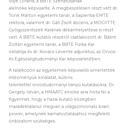
Silye Lóránd, a BBTE Szenátusának
alelnöke képviselte. A megbeszélésen részt vett dr.
Tonk Márton egyetemi tanár, a Sapientia EMTE
rektora, valamint dr. Gáll Zsolt docens, a MOGYTTE
Gyógyszerészeti Karának dékánhelyettese is részt
vett. A BBTE kutatói részéről csatlakozott dr. Bálint
Zoltán egyetemi tanár, a BBTE Fizika Kar
oktatója és dr. Kovács Levente adjunktus, az Orvos-
és Egészségtudományi Kar képviseletében.
A találkozón az egyetemek képviselői ismertették
intézményük kínálatát, különs
tekintettel orvostudományi irányú kutatásokra. Dr.
Gergely István, a HMAATC elnöke arra hívta fel a
figyelmet, hogy a hazai kutató közegben
maradéktalanul megvan a világszínvonalú brain
power, amelynek kamatoztatásához megfelelő
önbizalom szükséges.