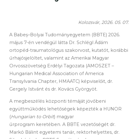
Kolozsvár, 2026. 05. 07.
A Babeș–Bolyai Tudományegyetem (BBTE) 2026.
május 7-én vendégül látta Dr. Schlégl Ádám
ortopéd-traumatológus szakorvost, kutatót, korábbi
űrhajósjelöltet, valamint az Amerikai Magyar
Orvosszövetség Erdélyi Tagozata (AMOSZET –
Hungarian Medical Association of America
Transylvania Chapter, HMAATC) képviselőit, dr.
Gergely Istvánt és dr. Kovács Györgyöt.
A megbeszélés központi témáját jövőbeni
együttműködés lehetőségek képezték a HUNOR
(
Hungarian to Orbit
) magyar
űrprogram keretében. A BBTE vezetőségét dr.
Markó Bálint egyetemi tanár, rektorhelyettes, dr.