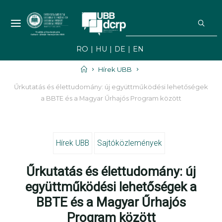
Skip
S
to
f
NEWS UBB -
content
NOUTĂȚI ȘI
RO
HU
DE
EN
EVENIMENTE
UBB
Home
Hírek UBB
Űrkutatás és élettudomány: új együttműködési lehetőségek
a BBTE és a Magyar Űrhajós Program között
Hírek UBB
Sajtóközlemények
Űrkutatás és élettudomány: új
együttműködési lehetőségek a
BBTE és a Magyar Űrhajós
Program között