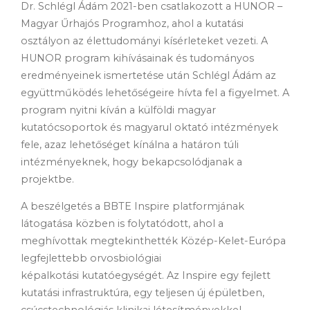
Dr. Schlégl Ádám 2021-ben csatlakozott a HUNOR –
Magyar Űrhajós Programhoz, ahol a kutatási
osztályon az élettudományi kísérleteket vezeti. A
HUNOR program kihívásainak és tudományos
eredményeinek ismertetése után Schlégl Ádám az
együttműködés lehetőségeire hívta fel a figyelmet. A
program nyitni kíván a külföldi magyar
kutatócsoportok és magyarul oktató intézmények
fele, azaz lehetőséget kínálna a határon túli
intézményeknek, hogy bekapcsolódjanak a
projektbe.
A beszélgetés a BBTE Inspire platformjának
látogatása közben is folytatódott, ahol a
meghívottak megtekinthették Közép-Kelet-Európa
legfejlettebb orvosbiológiai
képalkotási kutatóegységét. Az Inspire egy fejlett
kutatási infrastruktúra, egy teljesen új épületben,
csúcstechnológiás klinikai létesítményekkel