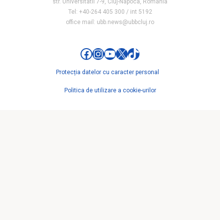
str. Universitatii 7-9, Cluj-Napoca, Romania
Tel: +40-264 405 300 / int 5192
office mail: ubb.news@ubbcluj.ro
Facebook
Instagram
YouTube
X
TikTok
Protecția datelor cu caracter personal
Politica de utilizare a cookie-urilor