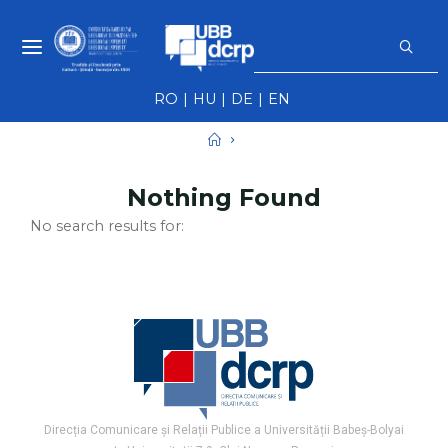
Skip
S
to
f
NEWS UBB -
content
NOUTĂȚI ȘI
RO
HU
DE
EN
EVENIMENTE
UBB
Home
Nothing Found
No search results for:
Direcția Comunicare și Relații Publice a Universității Babeș-Bolyai