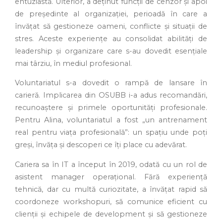
entuziastă. Ulterior, a deținut funcții de cenzor și apoi
de președinte al organizației, perioadă în care a
învățat să gestioneze oameni, conflicte și situații de
stres. Aceste experiențe au consolidat abilități de
leadership și organizare care s-au dovedit esențiale
mai târziu, în mediul profesional.
Voluntariatul s-a dovedit o rampă de lansare în
carieră. Implicarea din OSUBB i-a adus recomandări,
recunoaștere și primele oportunități profesionale.
Pentru Alina, voluntariatul a fost „un antrenament
real pentru viața profesională”: un spațiu unde poți
greși, învăța și descoperi ce îți place cu adevărat.
Cariera sa în IT a început în 2019, odată cu un rol de
asistent manager operațional. Fără experiență
tehnică, dar cu multă curiozitate, a învățat rapid să
coordoneze workshopuri, să comunice eficient cu
clienții și echipele de development și să gestioneze