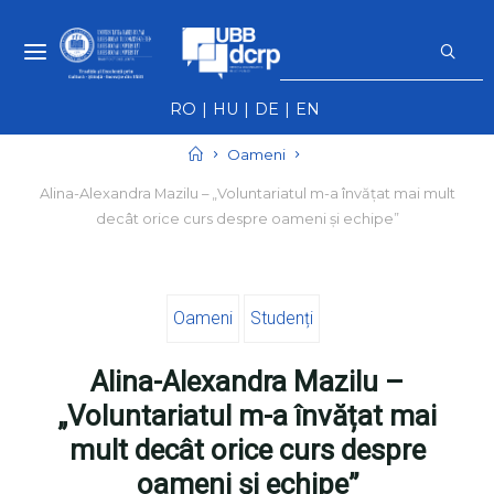
Skip
S
to
f
NEWS UBB -
content
NOUTĂȚI ȘI
RO
HU
DE
EN
EVENIMENTE
UBB
Home
Oameni
Alina-Alexandra Mazilu – „Voluntariatul m-a învățat mai mult
decât orice curs despre oameni și echipe”
Oameni
Studenți
Alina-Alexandra Mazilu –
„Voluntariatul m-a învățat mai
mult decât orice curs despre
oameni și echipe”