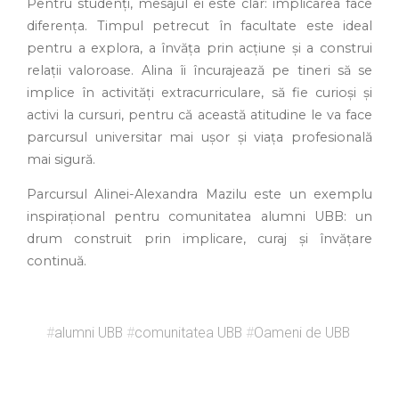
Pentru studenți, mesajul ei este clar: implicarea face
diferența. Timpul petrecut în facultate este ideal
pentru a explora, a învăța prin acțiune și a construi
relații valoroase. Alina îi încurajează pe tineri să se
implice în activități extracurriculare, să fie curioși și
activi la cursuri, pentru că această atitudine le va face
parcursul universitar mai ușor și viața profesională
mai sigură.
Parcursul Alinei-Alexandra Mazilu este un exemplu
inspirațional pentru comunitatea alumni UBB: un
drum construit prin implicare, curaj și învățare
continuă.
#
alumni UBB
#
comunitatea UBB
#
Oameni de UBB