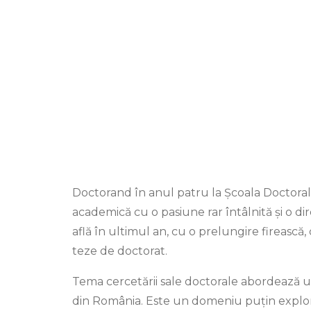
Doctorand în anul patru la Școala Doctorală
academică cu o pasiune rar întâlnită și o di
află în ultimul an, cu o prelungire firească,
teze de doctorat.
Tema cercetării sale doctorale abordează un
din România. Este un domeniu puțin explorat