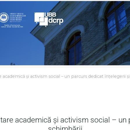
NEWS UBB -
NOUTĂȚI ȘI
EVENIMENTE
UBB
academică și activism social – un parcurs dedicat înțelegerii ș
tare academică și activism social – un pa
schimbării