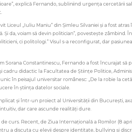
ioare”, explică Fernando, subliniind urgența cercetării sal
.
it Liceul „Iuliu Maniu” din Șimleu Silvaniei și a fost atras
tă. Și da, voiam să devin politician”, povestește zâmbind. În
liticieni, ci politologi.” Visul s-a reconfigurat, dar pasi
cum Sorana Constantinescu, Fernando a fost încurajat să p
 cadru didactic la Facultatea de Științe Politice, Adminis
nic în peisajul universitar românesc: „De la robie la cetățen
re în știința datelor sociale.
mplicat și într-un proiect al Universității din București, 
intuitiv, dar care ascunde realități dure.
 curs. Recent, de Ziua Internațională a Romilor (8 aprilie
 a discuta cu elevii despre identitate, bullying și discrim