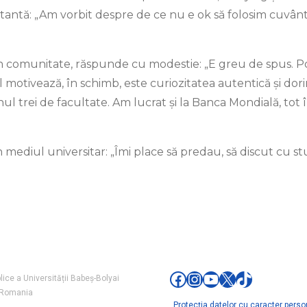
ntă: „Am vorbit despre de ce nu e ok să folosim cuvântul
n comunitate, răspunde cu modestie: „E greu de spus. Poa
 motivează, în schimb, este curiozitatea autentică și dor
ul trei de facultate. Am lucrat și la Banca Mondială, tot
 mediul universitar: „Îmi place să predau, să discut cu stud
Facebook
Instagram
YouTube
X
TikTok
lice a Universității Babeș-Bolyai
a, Romania
Protecția datelor cu caracter perso