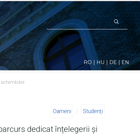
Sear
for:
RO
HU
DE
EN
i schimbării
Oameni
/
Studenți
rcurs dedicat înțelegerii și