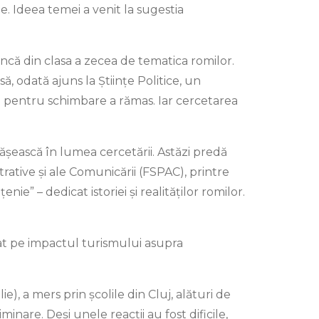
e. Ideea temei a venit la sugestia
 încă din clasa a zecea de tematica romilor.
să, odată ajuns la Științe Politice, un
unea pentru schimbare a rămas. Iar cercetarea
ășească în lumea cercetării. Astăzi predă
trative și ale Comunicării (FSPAC), printre
ie” – dedicat istoriei și realităților romilor.
axat pe impactul turismului asupra
), a mers prin școlile din Cluj, alături de
inare. Deși unele reacții au fost dificile,