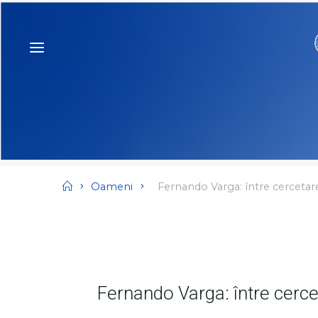
Skip
to
content
Home
Oameni
Fernando Varga: între cercetare 
Fernando Varga: între cerce