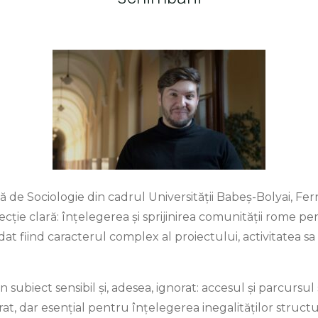
 de Sociologie din cadrul Universității Babeș-Bolyai, Fe
recție clară: înțelegerea și sprijinirea comunității rome p
 dat fiind caracterul complex al proiectului, activitatea s
 subiect sensibil și, adesea, ignorat: accesul și parcursu
, dar esențial pentru înțelegerea inegalităților structu