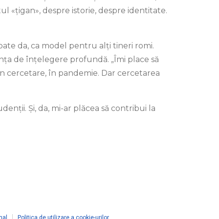
 «țigan», despre istorie, despre identitate.
te da, ca model pentru alți tineri romi.
ința de înțelegere profundă. „Îmi place să
 în cercetare, în pandemie. Dar cercetarea
enții. Și, da, mi-ar plăcea să contribui la
nal
Politica de utilizare a cookie-urilor