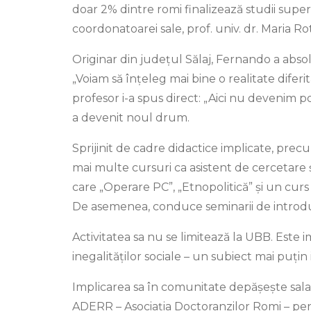
doar 2% dintre romi finalizează studii super
coordonatoarei sale, prof. univ. dr. Maria Rot
Originar din județul Sălaj, Fernando a absolv
„Vo­iam să înțeleg mai bine o realitate diferi
profesor i-a spus direct: „Aici nu devenim po
a devenit noul drum.
Sprijinit de cadre didactice implicate, pre
mai multe cursuri ca asistent de cercetare și
care „Operare PC”, „Etnopolitică” și un curs u
De asemenea, conduce seminarii de introduce
Activitatea sa nu se limitează la UBB. Este i
inegalităților sociale – un subiect mai puțin 
Implicarea sa în comunitate depășește sala de
ADERR – Asociația Doctoranzilor Romi – pentru