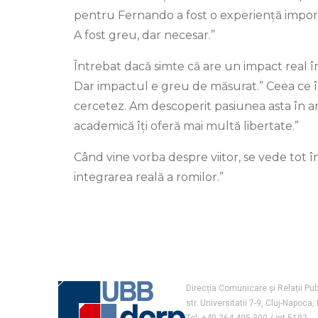
pentru Fernando a fost o experiență importa
A fost greu, dar necesar.”
Întrebat dacă simte că are un impact real î
Dar impactul e greu de măsurat.” Ceea ce îl
cercetez. Am descoperit pasiunea asta în an
academică îți oferă mai multă libertate.”
Când vine vorba despre viitor, se vede tot în
integrarea reală a romilor.”
Direcția Comunicare și Relații Pub
str. Universitatii 7-9, Cluj-Napoc
Tel: +40-264 405 300 / int 5192